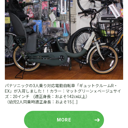
パナソニックの3人乗り対応電動自転車「ギュットクルームR・
EX」が入荷しました！！カラー：マットグリーンｘベージュサイ
ズ：20インチ (適正身長：およそ142㎝以上）
（幼児2人同乗時適正身長：およそ15 […]
MORE