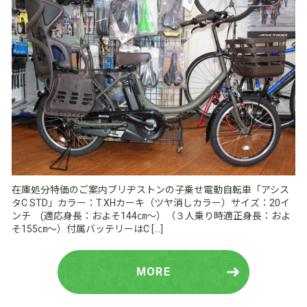
在庫処分特価のご案内ブリヂストンの子乗せ電動自転車「アシス
タC STD」カラー：T.XHカーキ（ツヤ消しカラー）サイズ：20イ
ンチ (適応身長：およそ144㎝～）（３人乗り時適正身長：およ
そ155㎝～）付属バッテリーはC […]
MORE