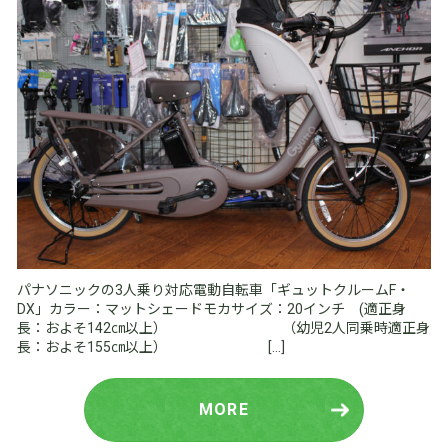
パナソニックの3人乗り対応電動自転車「ギュットクルームF・
DX」カラー：マットシェードモカサイズ：20インチ (適正身
長：およそ142㎝以上） （幼児2人同乗時適正身
長：およそ155㎝以上） […]
MORE