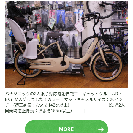
パナソニックの3人乗り対応電動自転車「ギュットクルームR・
EX」が入荷しました！カラー：マットキャメルサイズ：20イン
チ (適正身長：およそ142㎝以上） （幼児2人
同乗時適正身長：およそ155㎝以上） […]
MORE