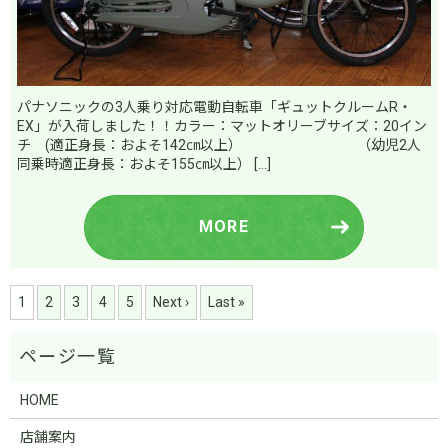
パナソニックの3人乗り対応電動自転車「ギュットクルームR・
EX」が入荷しました！！カラー：マットオリーブサイズ：20イン
チ (適正身長：およそ142㎝以上） （幼児2人
同乗時適正身長：およそ155㎝以上） […]
MORE
1
2
3
4
5
Next ›
Last »
HOME
店舗案内