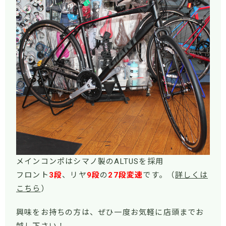
メインコンポはシマノ製のALTUSを採用
フロント
3段
、リヤ
9段
の
27段変速
です。（
詳しくは
こちら
）
興味をお持ちの方は、ぜひ一度お気軽に店頭までお