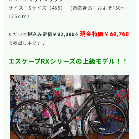
サイズ：Sサイズ（465） (適応身長：およそ160～
175ｃｍ）
現金特価￥69,768
税込み定価￥82
,080
を
ただいま
♪
で売出し中です
エスケープRXシリーズの上級モデル！！