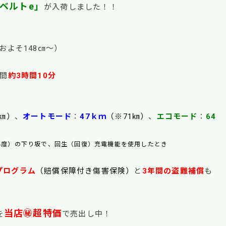
ベルトe」
が入荷しました！！
身長：およそ148㎝～）
間
約3時間10分
6㎞）
、
オートモード
：
47ｋｍ
（※71㎞）
、
エコモード
：
64
（4度）の下り坂で、回生（回復）充電機能を使用したとき
プログラム
（賠償保障付き傷害保険）
と
3年間の盗難補償
も
当店㊙超特価
を
で売出し中！