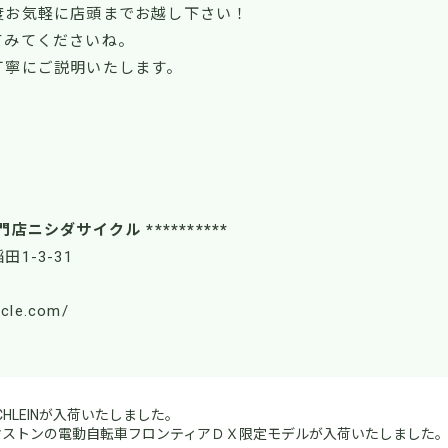
度お気軽に店頭までお越し下さい！
てみてくださいね。
丁寧にご説明いたします。
！
門店ニシダサイクル **********
田1-3-31
ycle.com/
HLEINが入荷いたしました。
ヂストンの電動自転車フロンティアＤＸ限定モデルが入荷いたしました