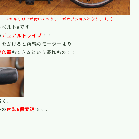
り、リヤキャリアが付いておりますがオプションとなります。）
ルベルトeです。
の
デュアルドライブ
！！
キをかけると前輪のモーターより
復充電
もできるという優れもの！！
強く、
ーの
内装5段変速
です。