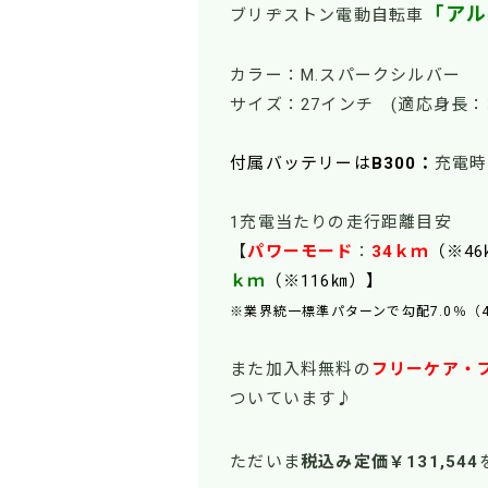
「アル
ブリヂストン電動自転車
カラー：M.スパークシルバー
サイズ：27インチ (適応
付属バッテリーは
B300：
充電時
1充電当たりの走行距離目安
【
パワーモード
：
34
ｋｍ
（※4
ｋｍ
（※116㎞）】
※業界統一標準パターンで勾配7.0％
また加入料無料の
フリーケア・
ついています♪
ただいま
税込み定価￥131,544