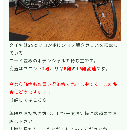
タイヤは25ｃでコンポはシマノ製クラリスを搭載し
ている
ロード並みのポテンシャルの持ち主です。
変速はフロント
2段
、リヤ
8段
の
16段変速
です。
今なら価格もお買い得価格で売出し中です。この機
会にどうですか！！
（
詳しくはこちら
）
興味をお持ちの方は、ぜひ一度お気軽に店頭までお
越し下さい！
実際に見たり、またいだりしてみてくださいね。