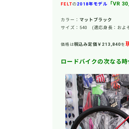
「VR 3
FELT
の
2018年モデル
カラー：
マットブラック
サイズ：540 (適応身長：およ
税込み定価￥213,840
価格は
を
ロードバイクの次なる時