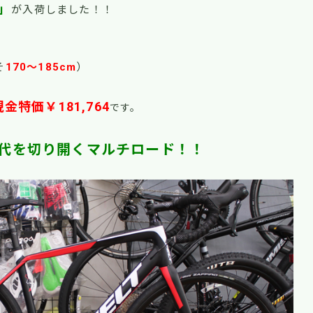
0」
が入荷しました！！
そ
170～185cm
）
現金特価￥181,764
です。
代を切り開くマルチロード！！