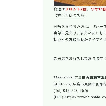
変速は
フロント2段
、
リヤ11
（
詳しくはこちら
）
興味をお持ちの方は、ぜひ一
実際に見たり、またいだりし
初心者の方にもわかりやすく
ご来店をお待ちしております
********** 広島市の自転車専
(Address) 広島市東区牛田早稲
(Tel) 082-228-5576
(URL) https://www.nishida-c