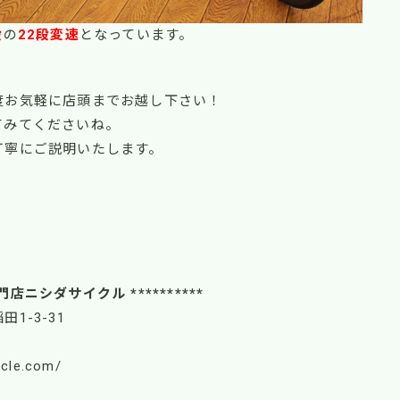
段
の
22段変速
となっています。
度お気軽に店頭までお越し下さい！
てみてくださいね。
丁寧にご説明いたします。
！
門店ニシダサイクル **********
田1-3-31
ycle.com/