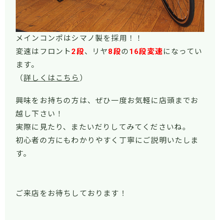
メインコンポはシマノ製を採用！！
変速はフロント
2段
、リヤ
8段
の
16
段変速
になってい
ます。
（
詳しくはこちら
）
興味をお持ちの方は、ぜひ一度お気軽に店頭までお
越し下さい！
実際に見たり、またいだりしてみてくださいね。
初心者の方にもわかりやすく丁寧にご説明いたしま
す。
ご来店をお待ちしております！