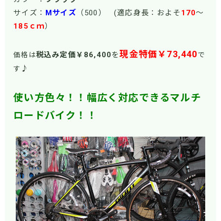
サイズ：
Mサイズ
（500） (適応身長：およそ
170
～
185ｃｍ
）
現金特価￥73,440
税込み定価￥86
,400
を
価格は
で
♪
す
使い方色々！！幅広く対応できるマルチ
ロードバイク！！