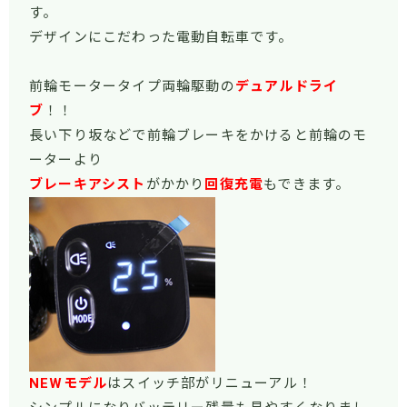
す。
デザインにこだわった電動自転車です。
前輪モータータイプ両輪駆動の
デュアルドライ
ブ
！！
長い下り坂などで前輪ブレーキをかけると前輪のモ
ーターより
ブレーキアシスト
がかかり
回復充電
もできます。
NEWモデル
はスイッチ部がリニューアル！