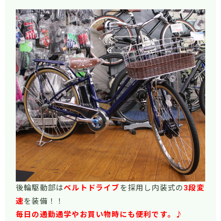
後輪駆動部は
ベルトドライブ
を採用し内装式の
3段変
速
を装備！！
毎日の通勤通学やお買い物時にも便利です。♪