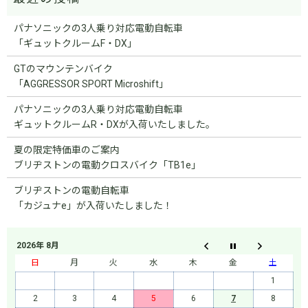
パナソニックの3人乗り対応電動自転車
「ギュットクルームF・DX」
GTのマウンテンバイク
「AGGRESSOR SPORT Microshift」
パナソニックの3人乗り対応電動自転車
ギュットクルームR・DXが入荷いたしました。
夏の限定特価車のご案内
ブリヂストンの電動クロスバイク「TB1e」
ブリヂストンの電動自転車
「カジュナe」が入荷いたしました！
2026年 8月
日
月
火
水
木
金
土
1
2
3
4
5
6
7
8