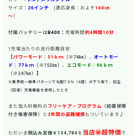
サイズ：
26インチ
(適応身長：およそ
144㎝
～
）
付属バッテリーは
B400：
充電時間
約4時間10分
1充電当たりの走行距離目安
【
パワーモード
：
51
ｋｍ
（※74㎞）
、
オートモー
ド
：
77ｋｍ
（※152㎞）
、
エコモード
：
96ｋｍ
（※247㎞）】
※業界統一標準パターンで勾配7.0％（4度）の下り坂で、回生
（回復）充電機能を使用したとき
また加入料無料の
フリーケア・プログラム
（賠償保障
付き傷害保険）
と
3年間の盗難補償
もついています♪
当店㊙超特価
ただいま
税込み定価￥134,784
を
で