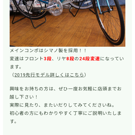
メインコンポはシマノ製を採用！！
変速はフロント
3段
、リヤ
8段
の
24
段変速
になってい
ます。
（
2019先行モデル詳しくはこちら
）
興味をお持ちの方は、ぜひ一度お気軽に店頭までお
越し下さい！
実際に見たり、またいだりしてみてくださいね。
初心者の方にもわかりやすく丁寧にご説明いたしま
す。