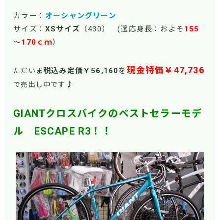
カラー：
オーシャングリーン
サイズ：
XSサイズ
（430） (適応身長：およそ
155
～
170ｃｍ
）
現金特価￥47,736
税込み定価￥56
,160
を
ただいま
♪
で売出し中です
GIANTクロスバイクのベストセラーモデ
ル ESCAPE R3！！