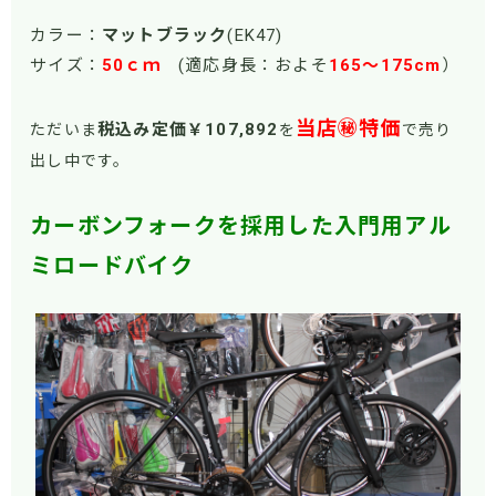
カラー：
マットブラック
(EK47)
サイズ：
50ｃｍ
(適応身長：およそ
165～175cm
）
当店㊙特価
税込み定価￥107,892
ただいま
を
で売り
出し中です。
カーボンフォークを採用した入門用アル
ミロードバイク