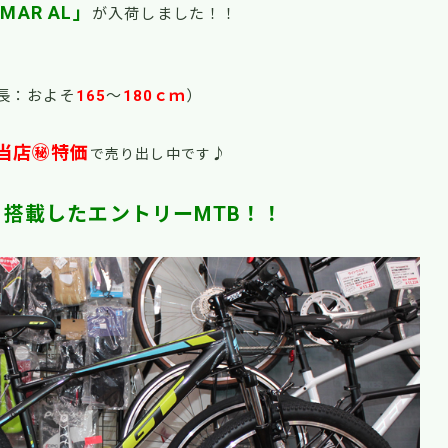
MAR AL」
が入荷しました！！
身長：およそ
165
～
180ｃｍ
）
当店㊙特価
♪
で売り出し中です
を搭載したエントリーMTB！！