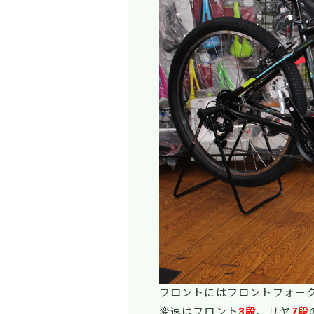
フロントにはフロントフォー
変速はフロント
3段
、リヤ
7段