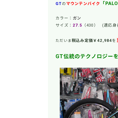
「PALO
GT
の
マウンテンバイク
カラー：
ガン
サイズ：
27.5
（430） (適応
税込み定価￥42
,984
を
ただいま
GT伝統のテクノロジー