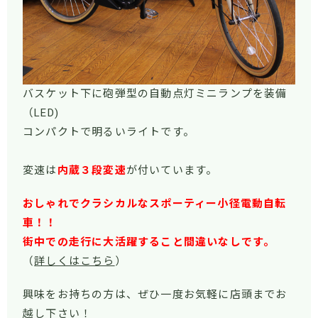
バスケット下に砲弾型の自動点灯ミニランプを装備
（LED)
コンパクトで明るいライトです。
変速は
内蔵３段変速
が付いています。
おしゃれでクラシカルなスポーティー小径電動自転
車！！
街中での走行に大活躍すること間違いなしです。
（
詳しくはこちら
）
興味をお持ちの方は、ぜひ一度お気軽に店頭までお
越し下さい！