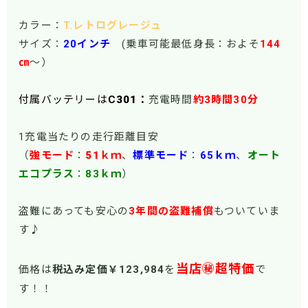
カラー：
T.レトログレージュ
サイズ：
20インチ
(乗車可能最低身長：およそ
144
㎝
～）
付属バッテリーは
C
301
：
充電時間
約3時間30分
1充電当たりの走行距離目安
（
強モード
：
51
ｋｍ
、
標準モード
：
65ｋｍ
、
オート
エコプラス
：
83ｋｍ
）
盗難にあっても安心の
3年間の盗難補償
もついていま
す♪
当店㊙超特価
価格は
税込み定価￥123,984
を
で
す！！