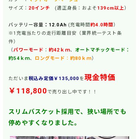
サイズ：
20インチ
(適正身長：およそ
139cm以上
）
バッテリー容量
：12.0Ah
(充電時間
約4.0時間
）
※1充電当たりの走行距離目安（業界統一テスト条
件）
（
パワーモー
ド
：
約42ｋｍ
、
オートマチックモード：
約54ｋｍ
、
ロングモード
：
約80ｋｍ
）
現金特価
ただいま
税込み定価￥135
,000
を
￥118,800
で売り出し中です！！
スリムバスケット採用で、狭い場所でも
停めやすくなりました。