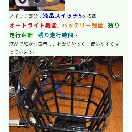
液晶スイッチ5
スイッチ部分は
を搭載
オートライト機能
バッテリー残量
残り
、
、
走行距離
残り走行時間
、
を
液晶で細かく表示し、わかりやすく、使いやすくな
っています。