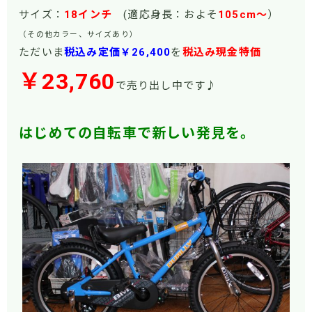
サイズ：
18インチ
(適応身長：およそ
105cm～
）
（その他カラー、サイズあり）
ただいま
税込み定価￥26,400
を
税込み現金特価
￥23,760
で売り出し中です
♪
はじめての自転車で新しい発見を。