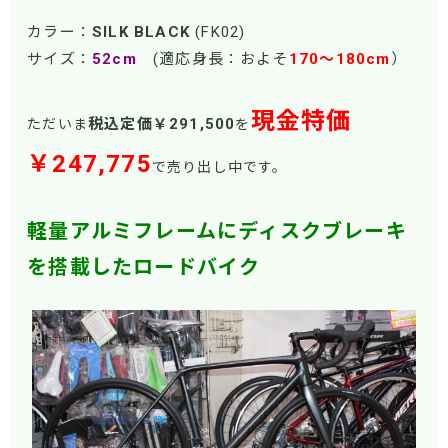
カラー：
SILK BLACK
(FK02)
サイズ：
52cm
(適応身長：およそ
170～180cm
）
現金特価
税込定価￥291,500
ただいま
を
￥247,775
で売り出し中です。
軽量アルミフレームにディスクブレーキ
を搭載したロードバイク