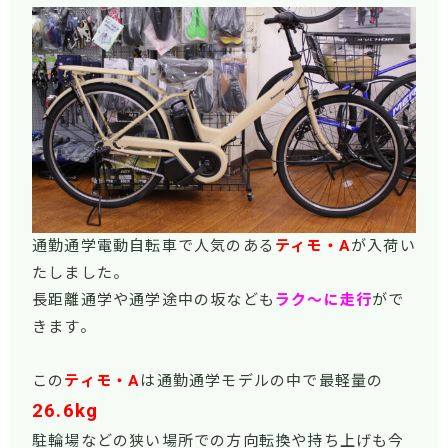
通勤通学電動自転車で人気のある
ティモ・A
が入荷い
たしました。
長距離通学や通学途中の坂なども
ラク～に走行
がで
きます。
この
ティモ・A
は通勤通学モデルの中で最軽量の
26.6kg
駐輪場などの狭い場所での方向転換や持ち上げも今