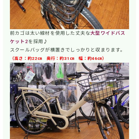
前カゴは太い線材を使用した丈夫な
大型ワイドバス
ケット2
を採用♪
スクールバッグが横置きでしっかりと収まります。
（高さ：約22㎝ 奥行：約31㎝ 幅：約46㎝）