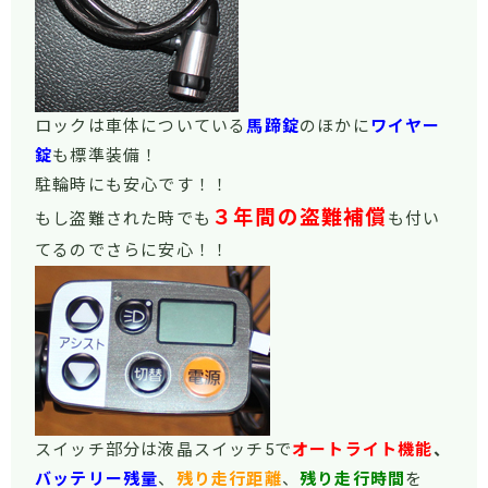
ロックは車体についている
馬蹄錠
のほかに
ワイヤー
錠
も標準装備！
駐輪時にも安心です！！
３年間の盗難補償
もし盗難された時でも
も付い
てるのでさらに安心！！
スイッチ部分は液晶スイッチ5で
オートライト機能
、
バッテリー残量
、
残り走行距離
、
残り走行時間
を