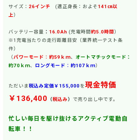
サイズ：
26インチ
(適正身長：およそ
141㎝以
上
）
バッテリー容量
：
16.0Ah
(充電時間
約5.0時間
）
※1充電当たりの走行距離目安（業界統一テスト条
件）
（
パワーモード
：
約59ｋｍ
、
オートマチックモード：
約70ｋｍ
、
ロングモード
：
約107ｋｍ
）
現金特価
ただいま
税込み定価￥155,000
を
￥136,400
（
税込み
）
で売り出し中です。
忙しい毎日を駆け抜けるアクティブ電動自
転車！！