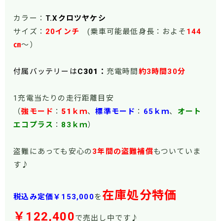
カラー：
T.Xクロツヤケシ
サイズ：
20インチ
(乗車可能最低身長：およそ
144
㎝
～）
付属バッテリーは
C
301
：
充電時間
約3時間30分
1充電当たりの走行距離目安
（
強モード
：
51
ｋｍ
、
標準モード
：
65ｋｍ
、
オート
エコプラス
：
83ｋｍ
）
盗難にあっても安心の
3年間の盗難補償
もついていま
す♪
在庫処分特価
税込み定価￥153,000
を
￥122,400
で売出し中です♪