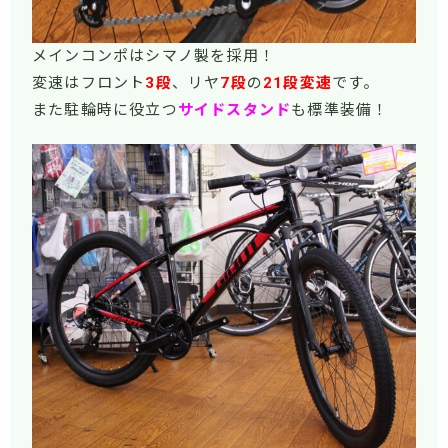
メインコンポはシマノ製を採用！
変速はフロント
3段
、リヤ
7段
の
21段変速
です。
また駐輪時に役立つ
サイドスタンド
も標準装備！