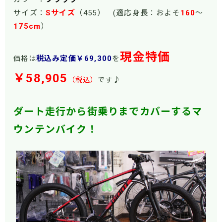
サイズ：
Sサイズ
（455） (適応身長：およそ
160
～
175
cm
）
現金特価
税込み定価￥69,300
を
価格は
￥58,905
♪
（税込）
です
ダート走行から街乗りまでカバーするマ
ウンテンバイク！