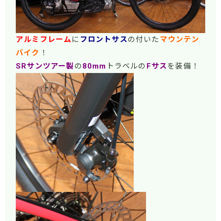
アルミフレーム
に
フロントサス
の付いた
マウンテン
バイク
！
SRサンツアー製
の
80mm
トラベルの
Fサス
を装備！