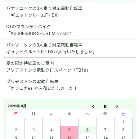
パナソニックの3人乗り対応電動自転車
「ギュットクルームF・DX」
GTのマウンテンバイク
「AGGRESSOR SPORT Microshift」
パナソニックの3人乗り対応電動自転車
ギュットクルームR・DXが入荷いたしました。
夏の限定特価車のご案内
ブリヂストンの電動クロスバイク「TB1e」
ブリヂストンの電動自転車
「カジュナe」が入荷いたしました！
2026年 8月
日
月
火
水
木
金
土
1
2
3
4
5
6
7
8
9
10
11
12
13
14
15