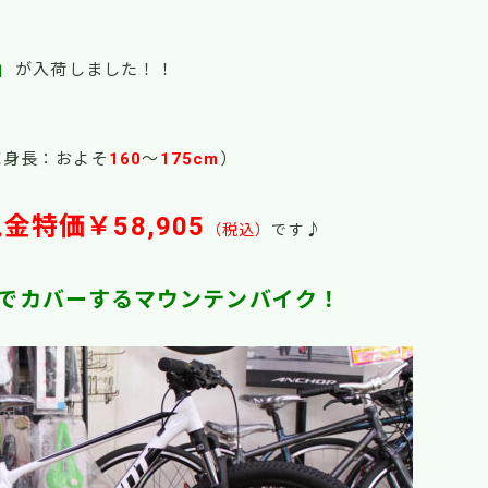
」
が入荷しました！！
適応身長：およそ
160
～
175
cm
）
金特価￥58,905
♪
（税込）
です
でカバーするマウンテンバイク！