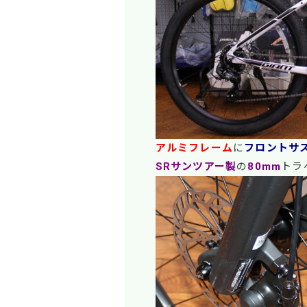
アルミフレーム
に
フロントサ
SRサンツアー製
の
80mm
トラ