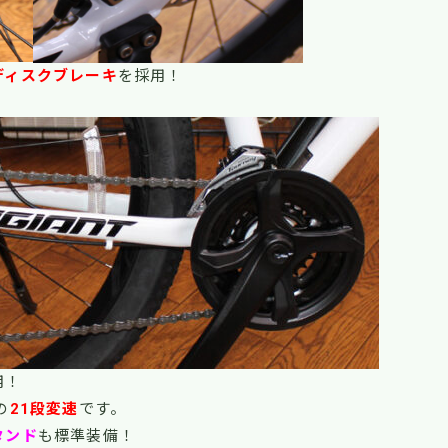
ディスクブレーキ
を採用！
用！
の
21段変速
です。
タンド
も標準装備！