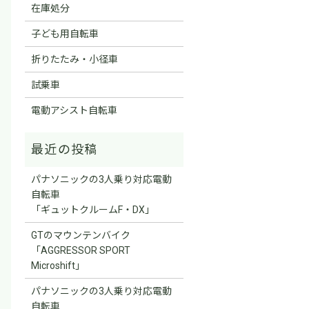
在庫処分
子ども用自転車
折りたたみ・小径車
試乗車
電動アシスト自転車
パナソニックの3人乗り対応電動
自転車
「ギュットクルームF・DX」
GTのマウンテンバイク
「AGGRESSOR SPORT
Microshift」
パナソニックの3人乗り対応電動
自転車