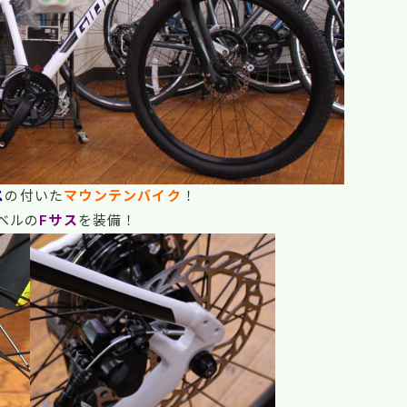
ス
の付いた
マウンテンバイク
！
ベルの
Fサス
を装備！