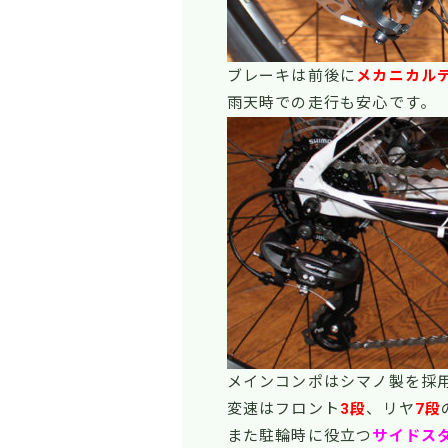
ブレーキは前後に
メカニカル
雨天時での走行も安心です。
メインコンポはシマノ製を採
変速はフロント
3段
、リヤ
7段
また駐輪時に役立つ
サイドス