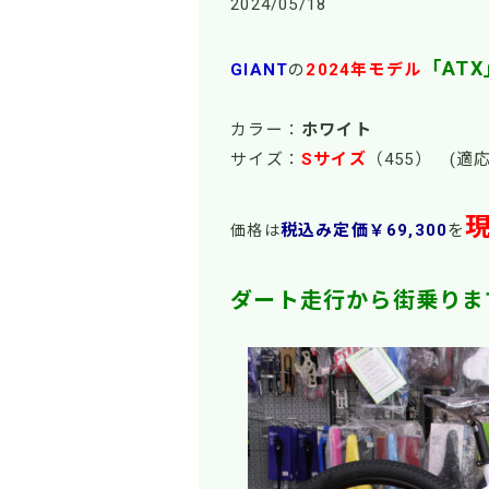
2024/05/18
「ATX
GIANT
の
2024年モデル
カラー：
ホワイト
サイズ：
Sサイズ
（455） (
現
税込み定価￥69,300
を
価格は
ダート走行から街乗りま