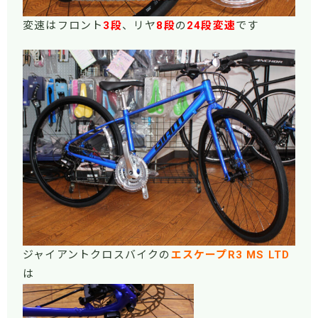
変速はフロント
3段
、リヤ
8段
の
24段変速
です
ジャイアントクロスバイクの
エスケープR3 MS LTD
は