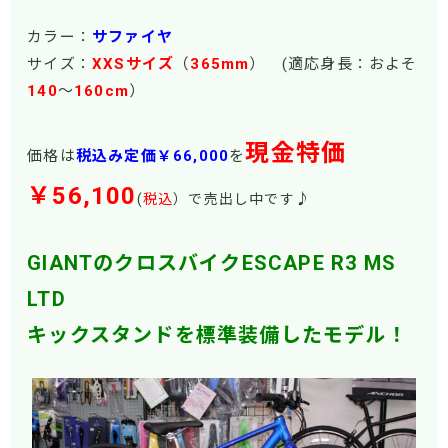
カラー：
サファイヤ
サイズ：
XXSサイズ
（
365mm
） (適応身長：およそ
140
～
160cm
）
現金特価
価格は
税込み定価￥66
,000
を
￥56,100
♪
(
税込
）で売出し中です
GIANTのクロスバイクESCAPE R3 MS
LTD
キックスタンドを標準装備したモデル！