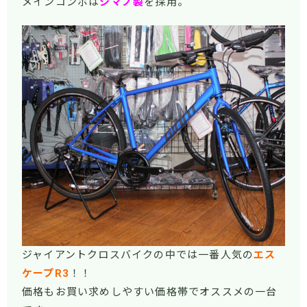
メインコンポは
シマノ製
を採用。
ジャイアントクロスバイクの中では一番人気の
エス
ケープR3
！！
価格もお買い求めしやすい価格帯でオススメの一台