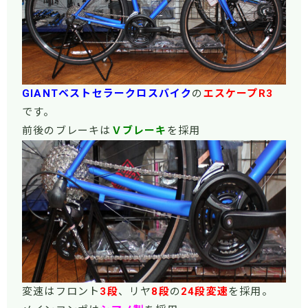
GIANT
ベストセラークロスバイク
の
エスケープR3
です。
前後のブレーキは
Ｖブレーキ
を採用
変速はフロント
3段
、リヤ
8段
の
24段変速
を採用。