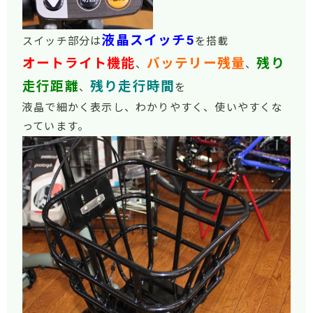
液晶スイッチ5
スイッチ部分は
を搭載
オートライト機能
バッテリー残量
残り
、
、
走行距離
残り走行時間
、
を
液晶で細かく表示し、わかりやすく、使いやすくな
っています。