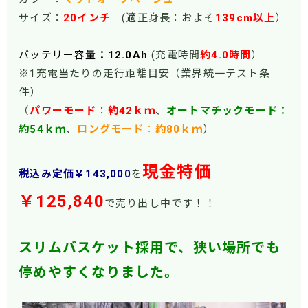
サイズ：
20インチ
(適正身長：およそ
139cm以上
）
バッテリー容量
：12.0Ah
(充電時間
約4.0時間
）
※1充電当たりの走行距離目安（業界統一テスト条
件）
（
パワーモー
ド
：
約42ｋｍ
、
オートマチックモード：
約54ｋｍ
、
ロングモード
：
約80ｋｍ
）
現金特価
税込み定価￥143
,000
を
￥125,84
0
で売り出し中です！！
スリムバスケット採用で、狭い場所でも
停めやすくなりました。