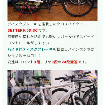
ディスクブレーキを搭載したクロスバイク！！
SETTER9.0DISC
です。
雨天時や荒れた路面でも軽いレバー操作でスピード
コントロールがしやすい
ハイドロディスクブレーキ
を搭載しメインコンポは
シマノ製を採用！！
変速はフロント
3段
、リヤ
8段
の
24段変速
です。