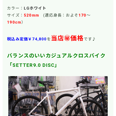
カラー：
LGホワイト
サイズ：
520mm
(適応身長：およそ
170
～
190cm
）
当店㊙価格
税込み定価￥74,80
0
を
です
♪
バランスのいいカジュアルクロスバイク
「
」
SETTER9.0 DISC