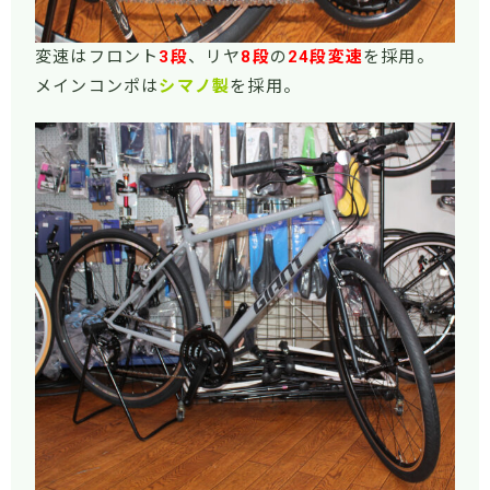
変速はフロント
3段
、リヤ
8段
の
24段変速
を採用。
メインコンポは
シマノ製
を採用。