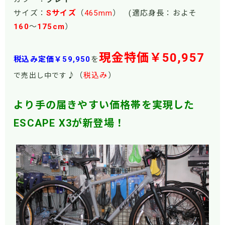
サイズ：
Sサイズ
（
465mm
） (適応身長：およそ
160
～
175cm
）
現金特価￥50,957
税込み定価￥59,950
を
♪（
税込み
）
で売出し中です
より手の届きやすい価格帯を実現した
ESCAPE X3が新登場！