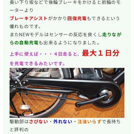
長い下り坂などで後輪ブレーキをかけると前輪のモ
ーターより
ブレーキアシスト
がかかり
回復充電
もできるという
優れものです。
またNEWモデルはセンサーの反応を良くし
走りなが
らの自動充電
も出来るようになりました。
最大１日分
上手に使えば・・・４日走ると、
を充電できるみたいです。
駆動部は
さびない
・
外れない
・
注油いらず
で長持ち
と評判の