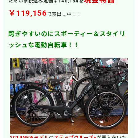
現金特価
ただいま
税込み定価￥140,184
を
￥119,156
で売出し中！！
跨ぎやすいのにスポーティー＆スタイリ
ッシュな電動自転車！！
2019NEWモデル
の
ステップクルーズe
が再入荷いた