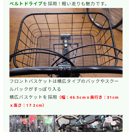
ベルトドライブ
を採用！軽い走りも魅力です。
フロントバスケットは横広タイプのバックやスクー
ルバックがすっぽり入る
横広バスケットを採用
（幅：46.5cmｘ奥行き：31cm
ｘ高さ：17.2cm）