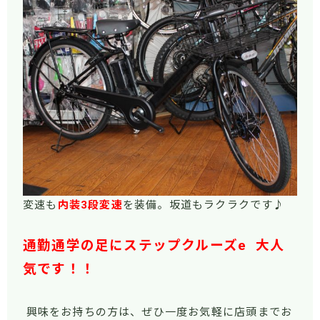
変速も
内装3段変速
を装備。坂道もラクラクです♪
通勤通学の足にステップクルーズe 大人
気です！！
興味をお持ちの方は、ぜひ一度お気軽に店頭までお