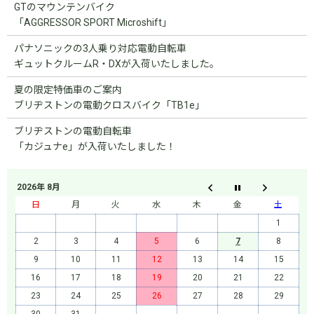
GTのマウンテンバイク
「AGGRESSOR SPORT Microshift」
パナソニックの3人乗り対応電動自転車
ギュットクルームR・DXが入荷いたしました。
夏の限定特価車のご案内
ブリヂストンの電動クロスバイク「TB1e」
ブリヂストンの電動自転車
「カジュナe」が入荷いたしました！
2026年 8月
日
月
火
水
木
金
土
1
2
3
4
5
6
7
8
9
10
11
12
13
14
15
16
17
18
19
20
21
22
23
24
25
26
27
28
29
30
31