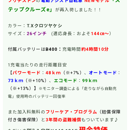
「ス
ブリヂストン
の
電動アシスト自転車
NEWモデル
テップクルーズe」
が再入荷しました！！
カラー：
T.Xクロツヤケシ
サイズ：
26インチ
(適応身長：およそ
144㎝～
）
付属バッテリーは
B400：
充電時間
約4時間10分
1充電当たりの走行距離目安
【
パワーモード
：
48
ｋｍ
（※+7%）
、
オートモード
：
73ｋｍ
（※+10%）
、
エコモード
：
99ｋｍ
（※+13%）】
※モニター調査による「走りながら自動充
電」使用時のバッテリー回復率
また加入料無料の
フリーケア・プログラム
（賠償保障
付き傷害保険）
と
3年間の盗難補償
もついています♪