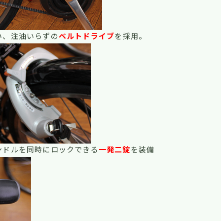
い、注油いらずの
ベルトドライブ
を採用。
ンドルを同時にロックできる
一発二錠
を装備