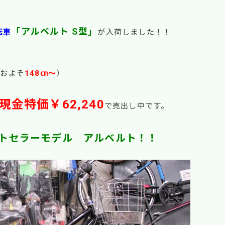
「アルベルト S型」
転車
が入荷しました！！
およそ
148㎝～
）
現金特価￥62,240
で売出し中です。
トセラーモデル アルベルト！！