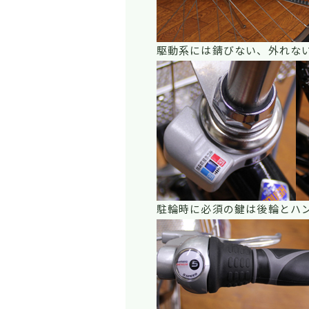
駆動系には錆びない、外れな
駐輪時に必須の鍵は後輪とハ