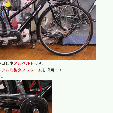
の自転車
アルベルト
です。
る
アルミ製タフフレーム
を採用！！
す。