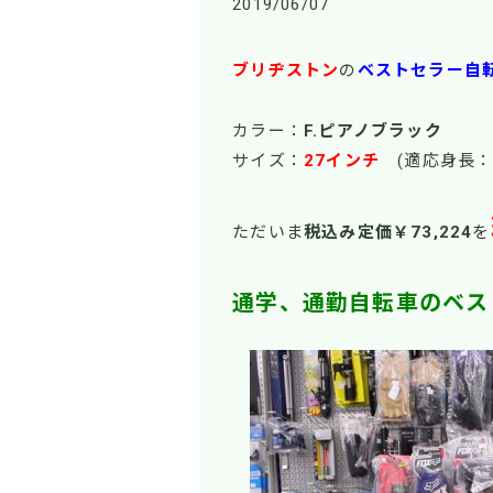
2019/06/07
ブリヂストン
の
ベストセラー自
カラー：
F.ピアノブラック
サイズ：
27インチ
(適応身長：
ただいま
税込み定価￥73,224
を
通学、通勤自転車のベス