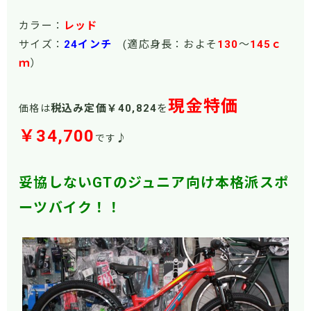
カラー：
レッド
サイズ：
24インチ
(適応身長：およそ
130
～
145ｃ
ｍ
）
現金特価
税込み定価￥40
,824
を
価格は
￥34,700
♪
です
妥協しないGTのジュニア向け本格派スポ
ーツバイク！！