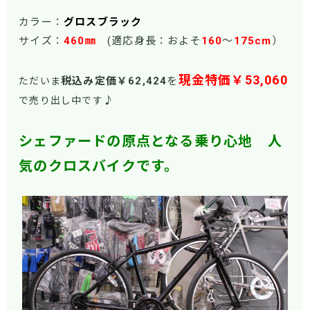
カラー：
グロスブラック
サイズ：
460㎜
(適応身長：およそ
160
～
175cm
）
現金特価￥53,060
税込み定価￥62
,424
を
ただいま
♪
で売り出し中です
シェファードの原点となる乗り心地 人
気のクロスバイクです。