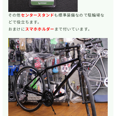
その他
センタースタンド
も標準装備なので駐輪場な
どで役立ちます。
おまけに
スマホホルダー
まで付いています。