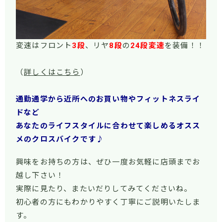
変速はフロント
3段
、リヤ
8段
の
24段変速
を装備！！
（
詳しくはこちら
）
通勤通学から近所へのお買い物やフィットネスライ
ドなど
あなたのライフスタイルに合わせて楽しめるオスス
メのクロスバイクです♪
興味をお持ちの方は、ぜひ一度お気軽に店頭までお
越し下さい！
実際に見たり、またいだりしてみてくださいね。
初心者の方にもわかりやすく丁寧にご説明いたしま
す。