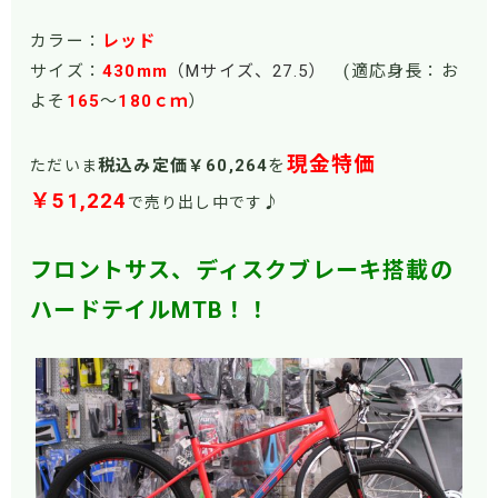
カラー：
レッド
サイズ：
430mm
（Mサイズ、27.5
）
(適応身長：お
よそ
165
～
180ｃｍ
）
現金特価
税込み定価￥60
,264
を
ただいま
￥51,224
♪
で売り出し中です
フロントサス、ディスクブレーキ搭載の
ハードテイルMTB！！