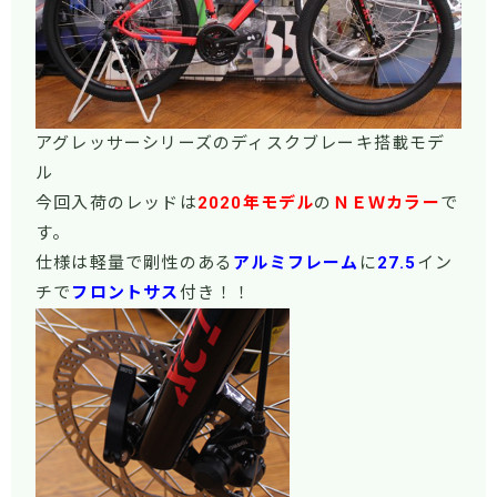
アグレッサーシリーズのディスクブレーキ搭載モデ
ル
今回入荷のレッドは
2020年モデル
の
ＮＥＷカラー
で
す。
仕様は軽量で剛性のある
アルミフレーム
に
27.5
イン
チで
フロントサス
付き！！