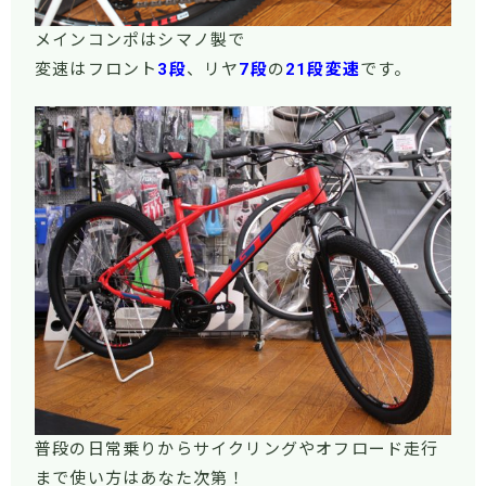
メインコンポはシマノ製で
変速はフロント
3段
、リヤ
7段
の
21段変速
です。
普段の日常乗りからサイクリングやオフロード走行
まで使い方はあなた次第！