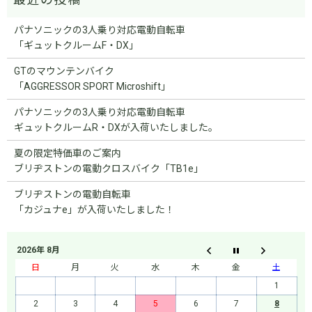
パナソニックの3人乗り対応電動自転車
「ギュットクルームF・DX」
GTのマウンテンバイク
「AGGRESSOR SPORT Microshift」
パナソニックの3人乗り対応電動自転車
ギュットクルームR・DXが入荷いたしました。
夏の限定特価車のご案内
ブリヂストンの電動クロスバイク「TB1e」
ブリヂストンの電動自転車
「カジュナe」が入荷いたしました！
2026年 8月
日
月
火
水
木
金
土
1
2
3
4
5
6
7
8