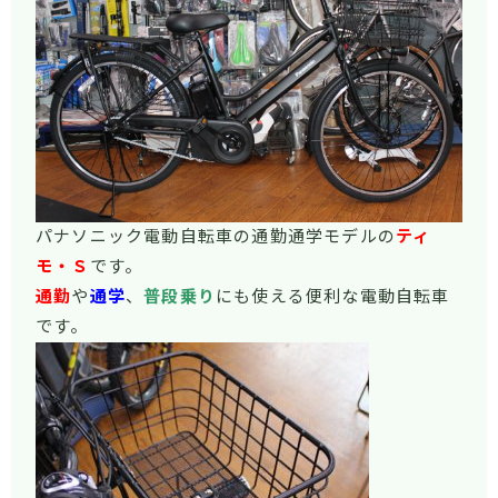
パナソニック電動自転車の通勤通学モデルの
ティ
モ・Ｓ
です。
通勤
や
通学
、
普段乗り
にも使える便利な電動自転車
です。