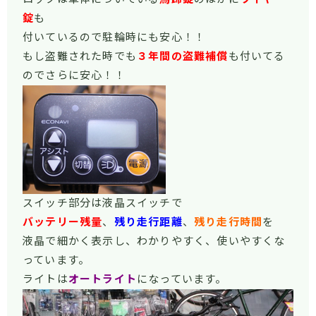
錠
も
付いているので駐輪時にも安心！！
もし盗難された時でも
３年間の盗難補償
も付いてる
のでさらに安心！！
スイッチ部分は液晶スイッチで
バッテリー残量
、
残り走行距離
、
残り走行時間
を
液晶で細かく表示し、わかりやすく、使いやすくな
っています。
ライトは
オートライト
になっています。