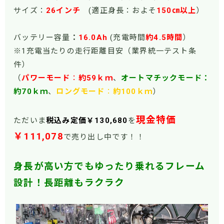
サイズ：
26インチ
(適正身長：およそ
150㎝以上
）
バッテリー容量
：
16.0Ah
(充電時間
約4.5時間
）
※1充電当たりの走行距離目安（業界統一テスト条
件）
（
パワーモード
：
約59ｋｍ
、
オートマチックモード：
約70ｋｍ
、
ロングモード
：
約100ｋｍ
）
現金特価
ただいま
税込み定価￥130,680
を
￥111,078
で売り出し中です！！
身長が高い方でもゆったり乗れるフレーム
設計！長距離もラクラク