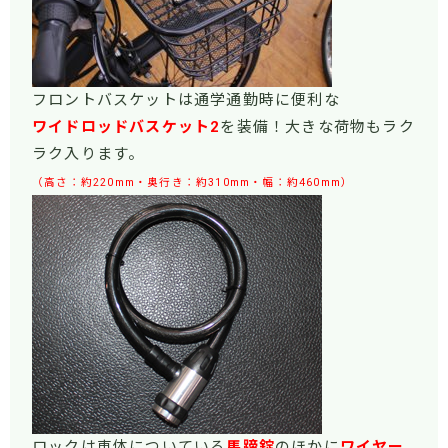
フロントバスケットは通学通勤時に便利な
ワイドロッドバスケット2
を装備！大きな荷物もラク
ラク入ります。
（高さ：約220mm・奥行き：約310mm・幅：約460mm）
ロックは車体についている
馬蹄錠
のほかに
ワイヤー