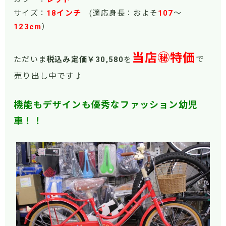
サイズ：
18インチ
(適応身長：およそ
107
～
123cm
）
当店㊙特価
で
ただいま
税込み定価￥30,580
を
売り出し中です
♪
機能もデザインも優秀なファッション幼児
車！！