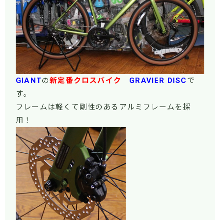
GIANT
の
新定番クロスバイク
GRAVIER DISC
で
す。
フレームは軽くて剛性のあるアルミフレームを採
用！