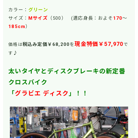
カラー：
グリーン
サイズ：
Mサイズ
（500） (適応身長：およそ
170
～
185cm
）
現金特価￥57,970
税込み定価￥68
,200
を
価格は
で
♪
す
太いタイヤとディスクブレーキの新定番
クロスバイク
「
グラビエ ディスク
」！！