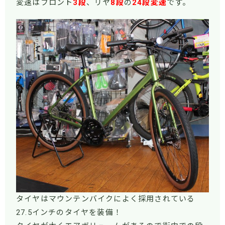
変速はフロント
3段
、リヤ
8段
の
24段変速
です。
タイヤはマウンテンバイクによく採用されている
27.5インチのタイヤを装備！