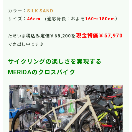
カラー：
SILK SAND
サイズ：
46
cm
(適応身長：およそ
160～180cm
）
現金特価￥57,970
税込み定価￥68
,200
を
ただいま
♪
で売出し中です
サイクリングの楽しさを実現する
MERIDAのクロスバイク