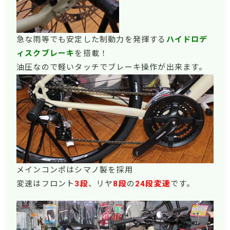
急な雨等でも安定した制動力を発揮する
ハイドロデ
ィスクブレーキ
を搭載！
油圧なので軽いタッチでブレーキ操作が出来ます。
メインコンポはシマノ製を採用
変速はフロント
3段
、リヤ
8段
の
24段変速
です。