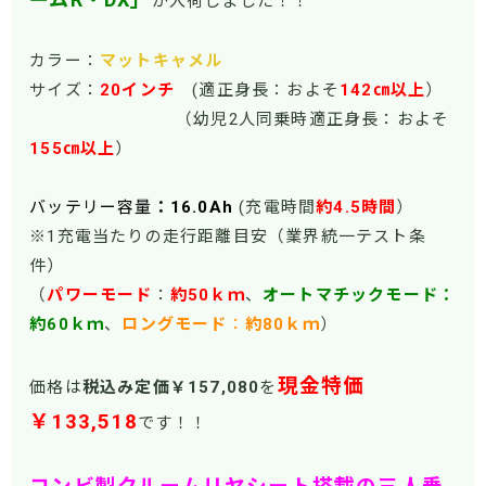
が入荷しました！！
カラー：
マットキャメル
サイズ：
20インチ
(適正身長：およそ
142㎝以上
）
（幼児2人同乗時適正身長：およそ
155㎝以上
）
バッテリー容量
：16.0Ah
(充電時間
約4.5時間
）
※1充電当たりの走行距離目安（業界統一テスト条
件）
（
パワーモー
ド
：
約50ｋｍ
、
オートマチックモード：
約60ｋｍ
、
ロングモード
：
約80ｋｍ
）
現金特価
価格は
税込み定価￥157,080
を
￥133,518
です！！