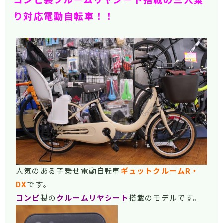
コンビ製クルームリヤシート搭載の三人乗
り対応電動自転車！！
人気のある子乗せ電動自転車
ギュットクルームR・
DX
です。
コンビ
製の
クルームリヤシート
搭載のモデルです。