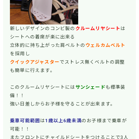
新しいデザインのコンビ製の
クルームリヤシート
は
シートへの着席が楽に出来る
立体的に持ち上がった肩ベルトの
ウェルカムベルト
を採用し
クイックアジャスター
でストレス無くベルトの調整
も簡単に行えます。
このクルームリヤシートには
サンシェード
も標準装
備！！
強い日差しからお子様を守ることが出来ます。
乗車可能範囲
は
1歳以上6歳未満
のお子様まで乗車が
可能！！
またフロントにチャイルドシートをつけることで3人