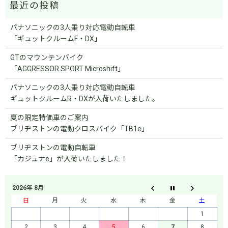
パナソニックの3人乗り対応電動自転車
「ギュットクルームF・DX」
GTのマウンテンバイク
「AGGRESSOR SPORT Microshift」
パナソニックの3人乗り対応電動自転車
ギュットクルームR・DXが入荷いたしました。
夏の限定特価車のご案内
ブリヂストンの電動クロスバイク「TB1e」
ブリヂストンの電動自転車
「カジュナe」が入荷いたしました！
2026年 8月
日
月
火
水
木
金
土
1
2
3
4
5
6
7
8