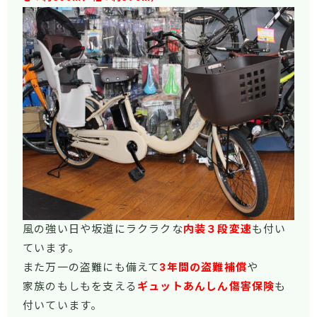
風の強い日や坂道にラクラクな
内装３段変速
も付い
ています。
また万一の盗難にも備えて
3年間の盗難補償
や
家族のもしもを支える
ギュットあんしん傷害保険
も
付いています。