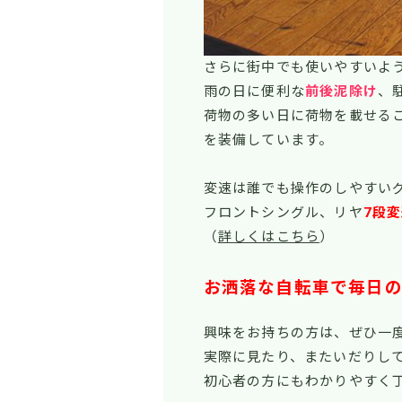
さらに街中でも使いやすいよ
雨の日に便利な
前後泥除け
、
荷物の多い日に荷物を載せる
を装備しています。
変速は誰でも操作のしやすい
フロントシングル、リヤ
7段
（
詳しくはこちら
）
お洒落な自転車で毎日
興味をお持ちの方は、ぜひ一
実際に見たり、またいだりし
初心者の方にもわかりやすく