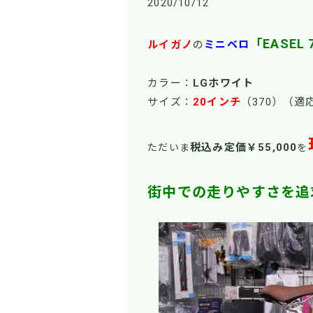
2020/10/12
「EASEL 
ルイガノ
の
ミニベロ
カラー：
LGホワイト
サイズ：
20インチ
（370）（適
税込み定価￥55
,000
ただいま
を
街中での走りやすさを追