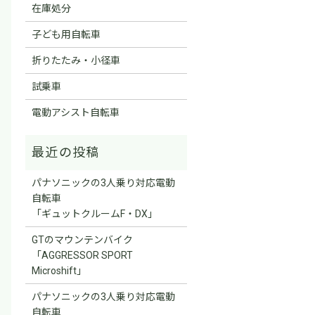
在庫処分
子ども用自転車
折りたたみ・小径車
試乗車
電動アシスト自転車
パナソニックの3人乗り対応電動
自転車
「ギュットクルームF・DX」
GTのマウンテンバイク
「AGGRESSOR SPORT
Microshift」
パナソニックの3人乗り対応電動
自転車