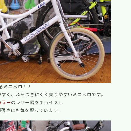
するミニベロ！！
やすく、ふらつきにくく乗りやすいミニベロです。
カラー
のレザー調をチョイスし
洒落さにも気を配っています。