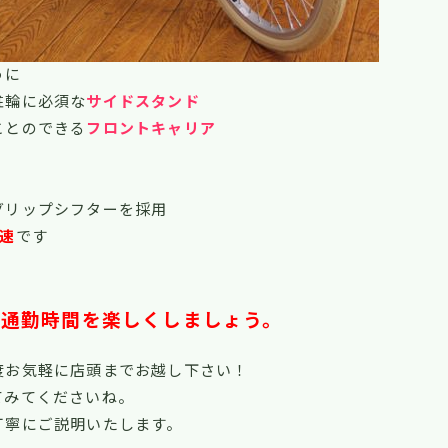
うに
駐輪に必須な
サイドスタンド
ことのできる
フロントキャリア
グリップシフターを採用
変速
です
の通勤時間を楽しくしましょう。
度お気軽に店頭までお越し下さい！
てみてくださいね。
丁寧にご説明いたします。