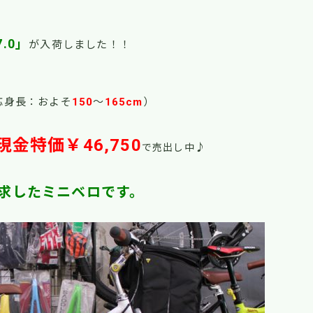
7.0」
が入荷しました！！
応身長：およそ
150
～
165cm
）
現金特価￥46,750
♪
で売出し中
求したミニベロです。