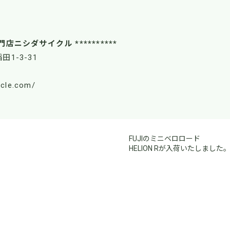
！
門店ニシダサイクル **********
田1-3-31
ycle.com/
FUJIのミニベロロード
HELION Rが入荷いたしました