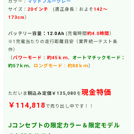
カラー：
マットブルーグレー
サイズ：
20インチ
(適正身長：およそ
142～
173cm
）
バッテリー容量
：12.0Ah
(充電時間
約4.0時間
）
※1充電当たりの走行距離目安（業界統一テスト条
件）
（
パワーモー
ド
：
約45ｋｍ
、
オートマチックモード：
約57ｋｍ
、
ロングモード
：
約88ｋｍ
）
現金特価
ただいま
税込み定価￥135,080
を
￥114,818
で売り出し中です！！
Jコンセプトの限定カラー＆限定モデル