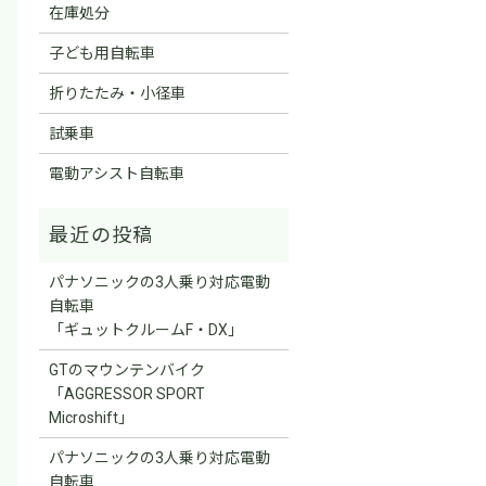
在庫処分
子ども用自転車
折りたたみ・小径車
試乗車
電動アシスト自転車
パナソニックの3人乗り対応電動
自転車
「ギュットクルームF・DX」
GTのマウンテンバイク
「AGGRESSOR SPORT
Microshift」
パナソニックの3人乗り対応電動
自転車