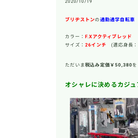
2020/10/19
ブリヂストン
の
通勤通学自転車
カラー：
F.Xアクティブレッド
サイズ：
26インチ
(適応身長：
ただいま
税込み定価￥50,380
を
オシャレに決めるカジュ