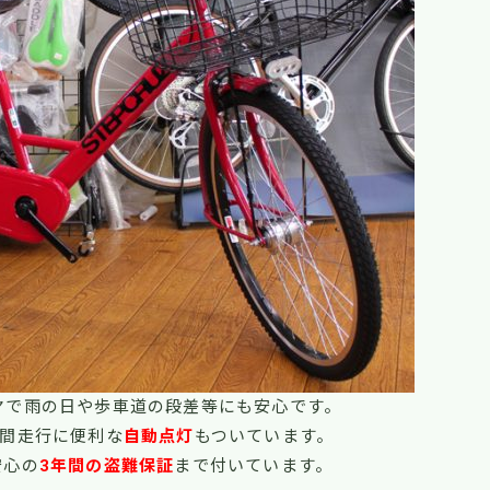
ヤで雨の日や歩車道の段差等にも安心です。
間走行に便利な
自動点灯
もついています。
安心の
3年間の盗難保証
まで付いています。