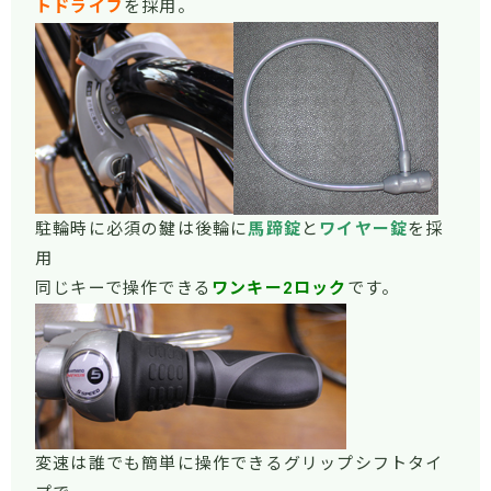
トドライブ
を採用。
駐輪時に必須の鍵は後輪に
馬蹄錠
と
ワイヤー錠
を採
用
同じキーで操作できる
ワンキー2ロック
です。
変速は誰でも簡単に操作できるグリップシフトタイ