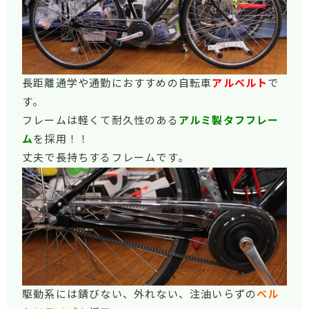
長距離通学や通勤におすすめの自転車
アルベルト
で
す。
フレームは軽くて耐久性のある
アルミ製タフフレー
ム
を採用！！
丈夫で長持ちするフレームです。
駆動系には錆びない、外れない、注油いらずの
ベル