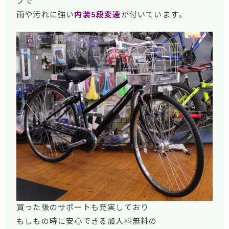
プで
雨や汚れに強い
内装5段変速
が付いています。
買った後のサポートも充実しており
もしもの時に安心できる加入料無料の