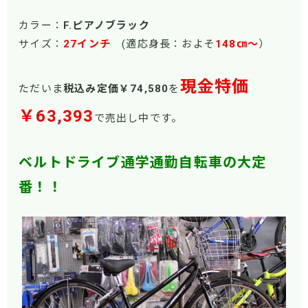
カラー：
F.ピアノブラック
サイズ：
27インチ
(適応身長：およそ
148㎝～
）
現金特価
ただいま
税込み定価￥74,580
を
￥63,393
で売出し中です。
ベルトドライブ通学通勤自転車の大定
番！！