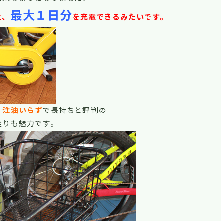
最大１日分
と、
を充電できるみたいです。
・
注油いらず
で長持ちと評判の
走りも魅力です。