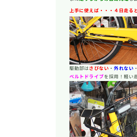
上手に使えば・・・４日走る
駆動部は
さびない
・
外れない
ベルトドライブ
を採用！軽い