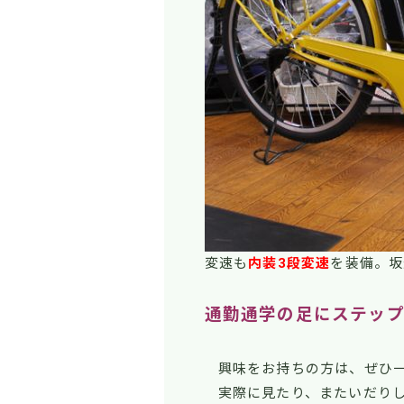
変速も
内装3段変速
を装備。坂
通勤通学の足にステップ
興味をお持ちの方は、ぜひ
実際に見たり、またいだり