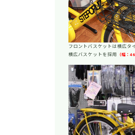
フロントバスケットは横広タ
横広バスケットを採用
（幅：46