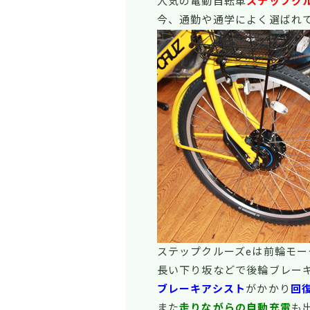
人気の電動自転車
ステップク
今、通勤や通学によく選ばれ
ステップクルーズeは前輪モ
長い下り坂などで後輪ブレー
ブレーキアシスト
がかかり
回
また
走りながらの自動充電
も