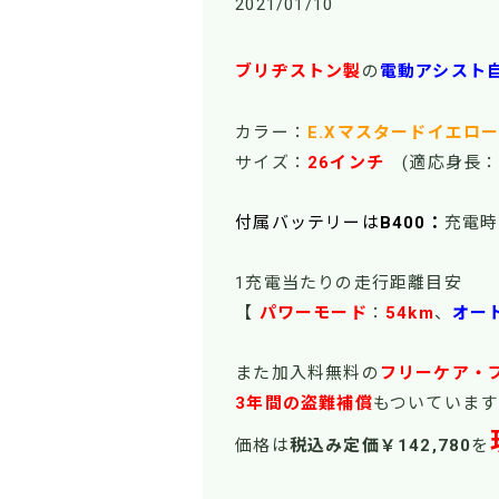
2021/01/10
ブリヂストン製
の
電動アシスト
カラー：
E.Xマスタードイエロ
サイズ：
26インチ
(適応身長：
付属バッテリーは
B400：
充電時
1充電当たりの走行距離目安
【
パワーモード
：
54km
、
オー
また加入料無料の
フリーケア・
3年間の盗難補償
もついています
価格は
税込み定価￥142,780
を