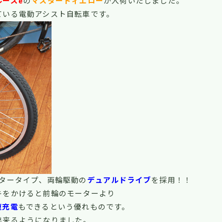
ルーズe
の
マスタードィエロー
が入荷いたしました。
ている電動アシスト自転車です。
ータータイプ、両輪駆動の
デュアルドライブ
を採用！！
キをかけると前輪のモーターより
復充電
もできるという優れものです。
出来るようになりました。