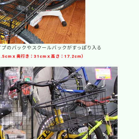
イプのバックやスクールバックがすっぽり入る
.5cmｘ奥行き：31cmｘ高さ：17.2cm）