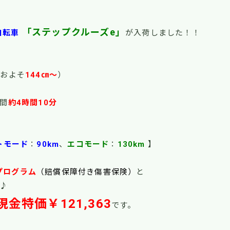
「ステップクルーズe」
自転車
が入荷しました！！
ー
およそ
144㎝～
）
間
約4時間10分
トモード
：
90km
、
エコモード
：
130km
】
プログラム
（賠償保障付き傷害保険）
と
♪
現金特価￥121,363
です。