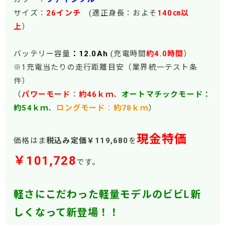
サイズ：
26
インチ
(適正身長：およそ
140㎝以
上
）
バッテリー容量
：12.0Ah
(充電時間
約4.0時間
）
※1充電当たりの走行距離目安（業界統一テスト条
件）
（
パワーモー
ド
：
約46ｋｍ
、
オートマチックモード：
約54ｋｍ
、
ロングモード
：
約78ｋｍ
）
現金特価
価格はま
税込み定価￥119,680
を
￥101,728
です。
軽さにこだわった軽量モデルのビビL新
しくなって新登場！！