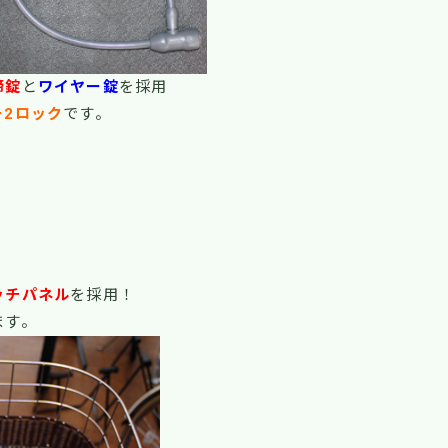
蹄錠
と
ワイヤー錠
を採用
ー2ロック
です。
ッチパネル
を採用！
ます。