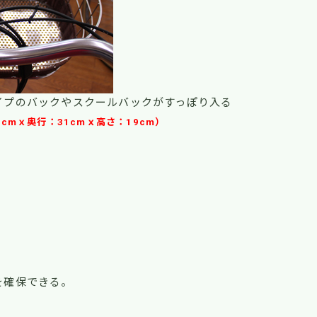
イプのバックやスクールバックがすっぽり入る
6cmｘ奥行：31cmｘ高さ：19cm）
を確保できる。
！