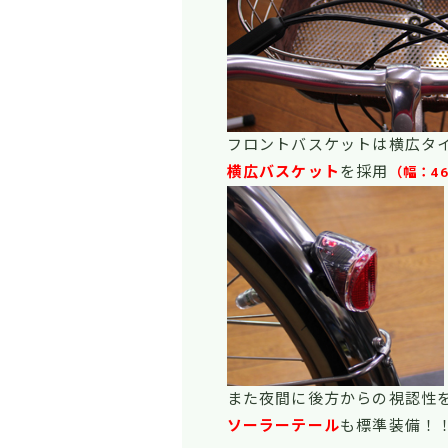
フロントバスケットは横広タ
横広バスケット
を採用
（幅：4
また夜間に後方からの視認性
ソーラーテール
も標準装備！