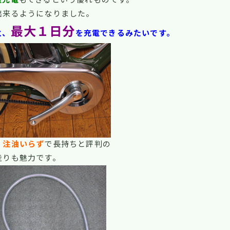
出来るようになりました。
最大１日分
と、
を充電できるみたいです。
・
注油いらず
で長持ちと評判の
走りも魅力です。