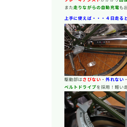
また
走りながらの自動充電
も
上手に使えば・・・４日走る
駆動部は
さびない
・
外れない
ベルトドライブ
を採用！軽い