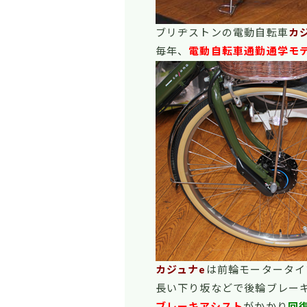
ブリヂストンの電動自転車
カ
毎年、
電動自転車通勤通学モ
カジュナe
は前輪モータータイ
長い下り坂などで後輪ブレー
ブレーキアシスト
がかかり
回