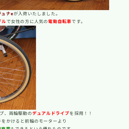
ジュナe
が入荷いたしました。
デル
で女性の方に人気の
電動自転車
です。
プ、両輪駆動の
デュアルドライブ
を採用！！
キをかけると前輪のモーターより
復充電
もできるという優れものです。