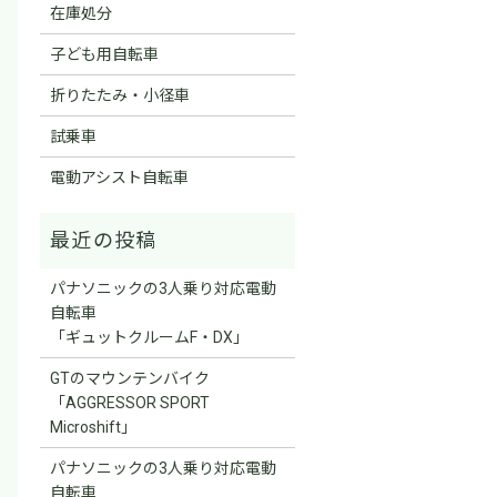
在庫処分
子ども用自転車
折りたたみ・小径車
試乗車
電動アシスト自転車
パナソニックの3人乗り対応電動
自転車
「ギュットクルームF・DX」
GTのマウンテンバイク
「AGGRESSOR SPORT
Microshift」
パナソニックの3人乗り対応電動
自転車