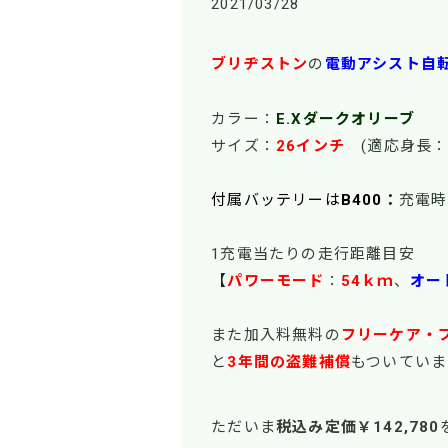
2021/03/28
ブリヂストン
の
電動アシスト自
カラー：
E.Xダークオリーブ
サイズ：
26インチ
(適応身長：
付属バッテリーは
B400：
充電時
1充電当たりの走行距離目安
【
パワーモード
：
54
ｋｍ
、
オー
また加入料無料の
フリーケア・
と
3年間の盗難補償
もついていま
ただいま
税込み定価￥142,780