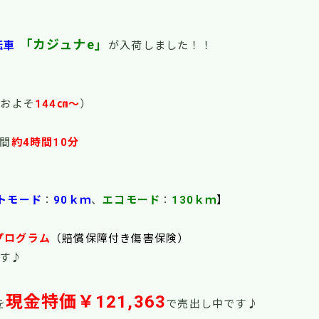
「カジュナe」
転車
が入荷しました！！
およそ
144㎝～
）
間
約4時間10分
トモード
：
90ｋｍ
、
エコモード
：
130ｋｍ
】
プログラム
（賠償保障付き傷害保険）
す♪
現金特価￥121,363
を
で売出し中です♪