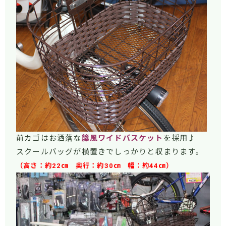
前カゴはお洒落な
籐風ワイドバスケット
を採用♪
スクールバッグが横置きでしっかりと収まります。
（高さ：約22㎝ 奥行：約30㎝ 幅：約44㎝）