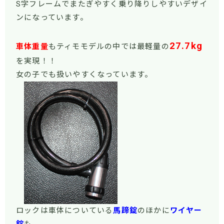
S字フレームでまたぎやすく乗り降りしやすいデザイ
ンになっています。
27.7kg
車体重量
もティモモデルの中では最軽量の
を実現！！
女の子でも扱いやすくなっています。
ロックは車体についている
馬蹄錠
のほかに
ワイヤー
錠
も