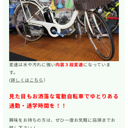
変速は水や汚れに強い
内装３段変速
になっていま
す。
(
詳しくはこちら
）
見た目もお洒落な電動自転車でゆとりある
通勤・通学時間を！！
興味をお持ちの方は、ぜひ一度お気軽に店頭までお