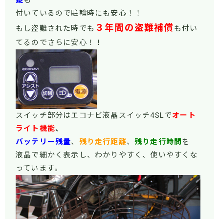
付いているので駐輪時にも安心！！
３年間の盗難補償
もし盗難された時でも
も付い
てるのでさらに安心！！
スイッチ部分はエコナビ液晶スイッチ4SLで
オート
ライト機能
、
バッテリー残量
、
残り走行距離
、
残り走行時間
を
液晶で細かく表示し、わかりやすく、使いやすくな
っています。