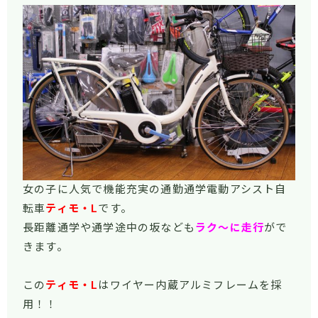
女の子に人気で機能充実の通勤通学電動アシスト自
転車
ティモ・L
です。
長距離通学や通学途中の坂なども
ラク～に走行
がで
きます。
この
ティモ・L
はワイヤー内蔵アルミフレームを採
用！！