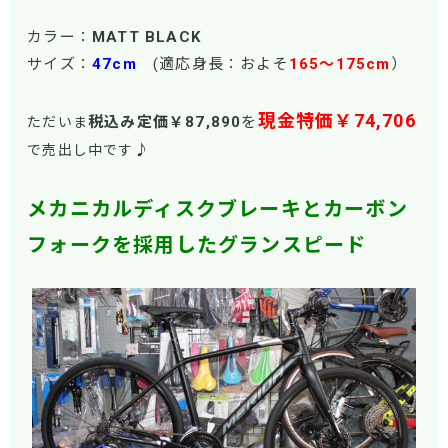
カラー：
MATT BLACK
サイズ：
47cm
(適応身長：およそ
165
～175
cm
）
現金特価￥74,706
税込み定価￥87
,890
を
ただいま
♪
で売出し中です
メカニカルディスクブレーキとカーボン
フォークを採用したグランスピード