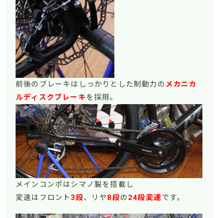
前後のブレーキはしっかりとした制動力の
メカニカ
ルディスクブレーキ
を採用。
メインコンポはシマノ製を搭載し
変速はフロント
3段
、リヤ
8段
の
24段変速
です。