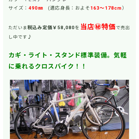
サイズ：
490㎜
(適応身長：およそ
163
～178cm
）
当店㊙特価
税込み定価￥58
,080
を
ただいま
で売出
♪
し中です
カギ・ライト・スタンド標準装備。気軽
に乗れるクロスバイク！！