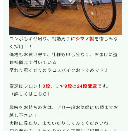
コンポもギヤ周り、制動周りに
シマノ製
を惜しみな
く採用！！
価格もお買い得で、仕様も申し分なく、おまけに盗
難補償まで付いている
至れり尽くせりのクロスバイクおすすめです♪
変速はフロント
3
段
、リヤ
8
段
の
24
段変速
です。
（
詳しくはこちら
）
興味をお持ちの方は、ぜひ一度お気軽に店頭までお
越し下さい！
実際に見たり、またいだりしてみてくださいね。