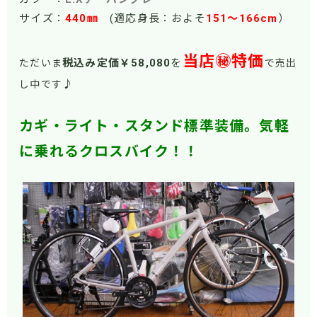
サイズ：
440㎜
(適応身長：およそ
151
～166cm
）
当店㊙特価
税込み定価￥58
,080
を
ただいま
で売出
♪
し中です
カギ・ライト・スタンド標準装備。気軽
に乗れるクロスバイク！！