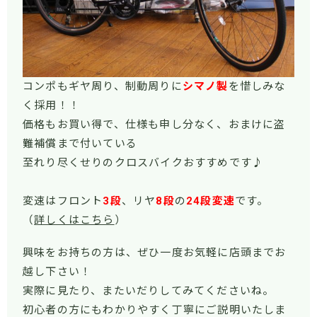
コンポもギヤ周り、制動周りに
シマノ製
を惜しみな
く採用！！
価格もお買い得で、仕様も申し分なく、おまけに盗
難補償まで付いている
至れり尽くせりのクロスバイクおすすめです♪
変速はフロント
3
段
、リヤ
8
段
の
24
段変速
です。
（
詳しくはこちら
）
興味をお持ちの方は、ぜひ一度お気軽に店頭までお
越し下さい！
実際に見たり、またいだりしてみてくださいね。
初心者の方にもわかりやすく丁寧にご説明いたしま