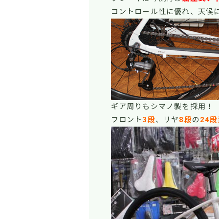
コントロール性に優れ、天候
ギア周りもシマノ製を採用！
フロント
3段
、リヤ
8段
の
24