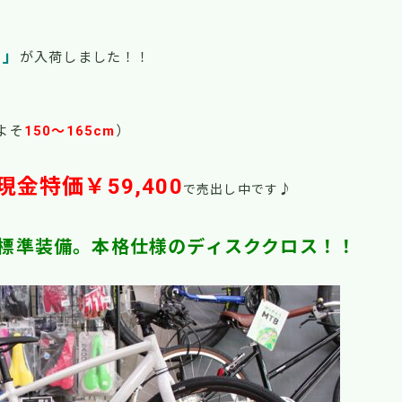
1」
が入荷しました！！
よそ
150
～165cm
）
現金特価￥59,400
♪
で売出し中です
標準装備。本格仕様のディスククロス！！