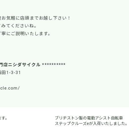
度お気軽に店頭までお越し下さい！
てみてくださいね。
丁寧にご説明いたします。
！
門店ニシダサイクル **********
田1-3-31
ycle.com/
ます。
ブリヂストン製の電動アシスト自転車
ステップクルーズeが入荷いたしました