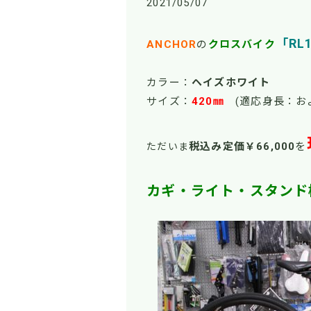
2021/05/07
「RL
ANCHOR
の
クロスバイク
カラー：
ヘイズホワイト
サイズ：
420㎜
(適応身長：お
税込み定価￥66
,000
を
ただいま
カギ・ライト・スタンド