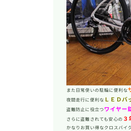
また日常使いの駐輪に便利な
ＬＥＤバ
夜間走行に便利な
ワイヤー
盗難防止に役立つ
３
さらに盗難されても安心の
かなりお買い得なクロスバイ