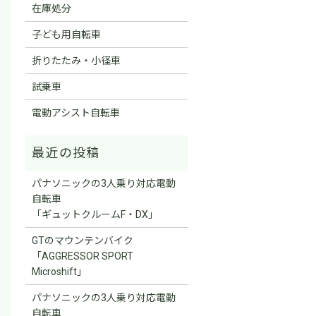
在庫処分
子ども用自転車
折りたたみ・小径車
試乗車
電動アシスト自転車
パナソニックの3人乗り対応電動
自転車
「ギュットクルームF・DX」
GTのマウンテンバイク
「AGGRESSOR SPORT
Microshift」
パナソニックの3人乗り対応電動
自転車