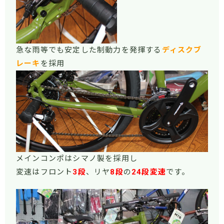
急な雨等でも安定した制動力を発揮する
ディスクブ
レーキ
を採用
メインコンポはシマノ製を採用し
変速はフロント
3段
、リヤ
8段
の
24段変速
です。