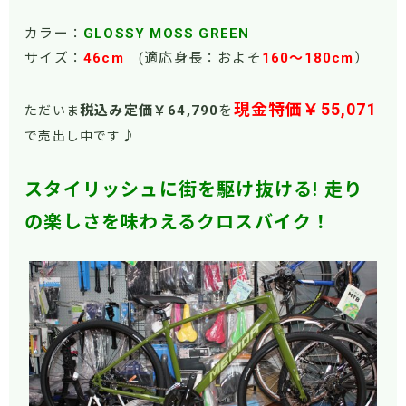
カラー：
GLOSSY MOSS GREEN
サイズ：
46
cm
(適応身長：およそ
160～180cm
）
現金特価￥55,071
税込み定価￥64
,79
0
を
ただいま
♪
で売出し中です
スタイリッシュに街を駆け抜ける! 走り
の楽しさを味わえるクロスバイク！