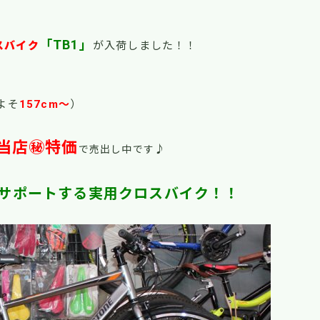
「TB1」
スバイク
が入荷しました！！
よそ
157cm～
）
当店㊙特価
♪
で売出し中です
サポートする実用クロスバイク！！