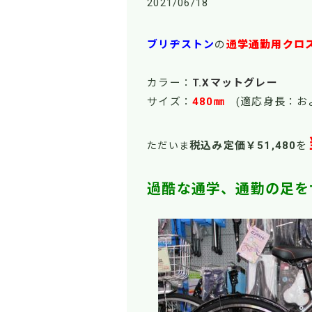
2021/06/18
ブリヂストン
の
通
学通勤用クロ
カラー：
T.Xマットグレー
サイズ：
480㎜
(適応身長：お
税込み定価￥51
,480
を
ただいま
過酷な通学、通勤の足を