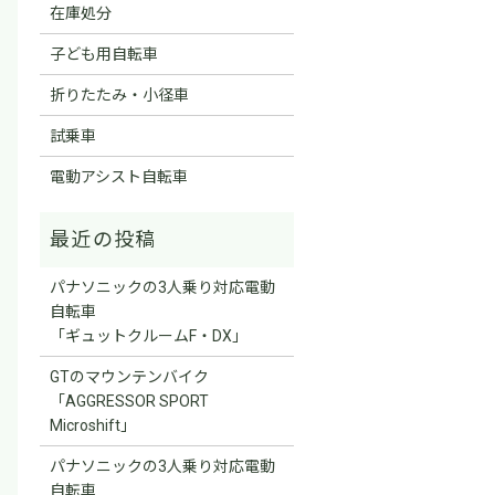
在庫処分
子ども用自転車
折りたたみ・小径車
試乗車
電動アシスト自転車
パナソニックの3人乗り対応電動
自転車
「ギュットクルームF・DX」
GTのマウンテンバイク
「AGGRESSOR SPORT
Microshift」
パナソニックの3人乗り対応電動
自転車