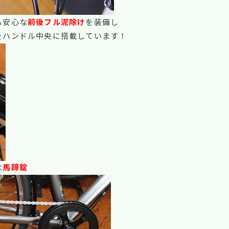
も安心な
前後フル泥除け
を装備し
をハンドル中央に搭載しています
！
な
馬蹄錠