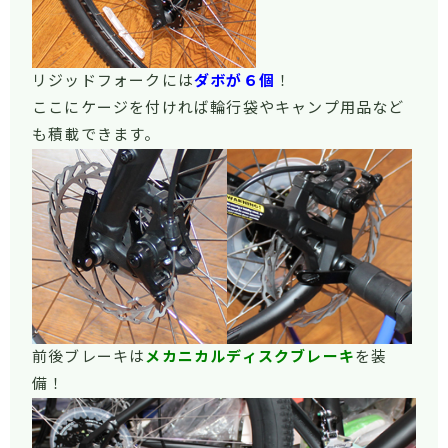
リジッドフォークには
ダボが６個
！
ここにケージを付ければ輪行袋やキャンプ用品など
も積載できます。
前後ブレーキは
メカニカルディスクブレーキ
を装
備！