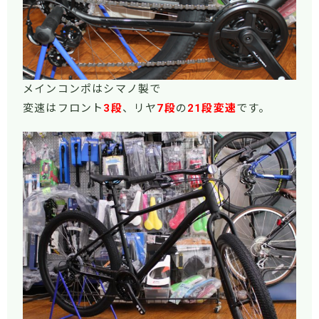
メインコンポはシマノ製で
変速はフロント
3段
、リヤ
7段
の
21段変速
です。