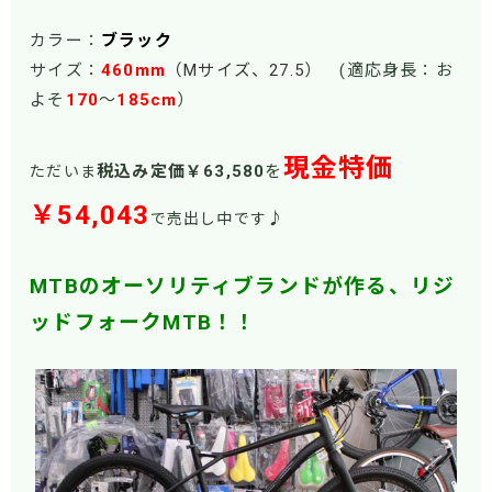
カラー：
ブラック
サイズ：
460mm
（Mサイズ、27.5
）
(適応身長：お
よそ
170
～
185cm
）
現金特価
税込み定価￥63
,580
を
ただいま
￥54,043
♪
で売出し中です
MTBのオーソリティブランドが作る、リジ
ッドフォークMTB！！