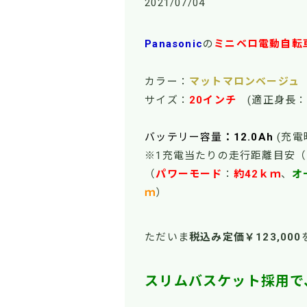
2021/07/04
Panasonic
の
ミニベロ電動自転
カラー：
マットマロンベージュ
サイズ：
20インチ
(適正身長：
バッテリー容量
：12.0Ah
(充電
※1充電当たりの走行距離目安
（
パワーモー
ド
：
約42ｋｍ
、
オ
ｍ
）
ただいま
税込み定価￥123,000
スリムバスケット採用で