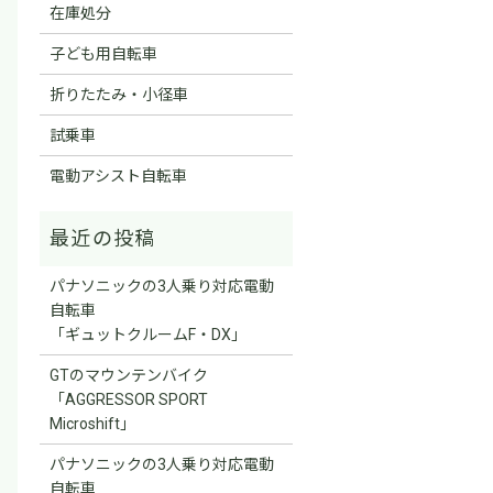
在庫処分
子ども用自転車
折りたたみ・小径車
試乗車
電動アシスト自転車
パナソニックの3人乗り対応電動
自転車
「ギュットクルームF・DX」
GTのマウンテンバイク
「AGGRESSOR SPORT
Microshift」
パナソニックの3人乗り対応電動
自転車