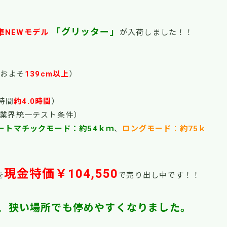
「グリッター」
車NEWモデル
が入荷しました！！
およそ
139cm以上
）
時間
約4.0時間
）
（業界統一テスト条件）
ートマチックモード：約54ｋｍ
、
ロングモード
：
約75ｋ
現金特価￥104,550
を
で売り出し中です！！
、狭い場所でも停めやすくなりました。