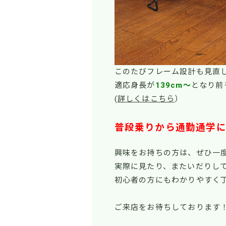
このたびフレーム設計も見直
適応身長が
139cm～
となり前
(
詳しくはこちら
）
普段乗りから
通勤通学
興味をお持ちの方は、ぜひ一
実際に見たり、またいだりし
初心者の方にもわかりやすく
ご来店をお待ちしております