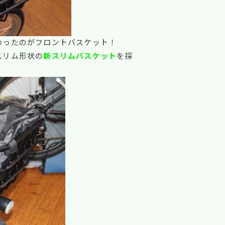
わったのがフロントバスケット！
スリム形状の
新スリムバスケット
を採
。