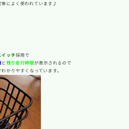
足等によく使われています♪
スイッチ
採用で
離
と
残り走行時間
が表示されるので
でわかりやすくなっています。