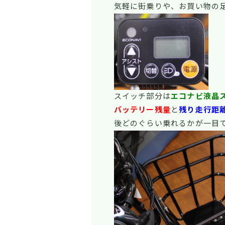
気軽に街乗りや、お買い物の
スイッチ部分は
エコナビ液晶
バッテリー残量
と
残り走行距
後どのぐらい乗れるかが一目