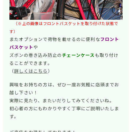
（※上の画像はフロントバスケットを取り付けた状態で
す）
またオプションで荷物を載せるのに便利な
フロント
バスケット
や
ズボンの巻き込み防止の
チェーンケース
も取り付け
ることができます。
（
詳しくはこちら
）
興味をお持ちの方は、ぜひ一度お気軽に店頭までお
越し下さい！
実際に見たり、またいだりしてみてくださいね。
初心者の方にもわかりやすく丁寧にご説明いたしま
す。