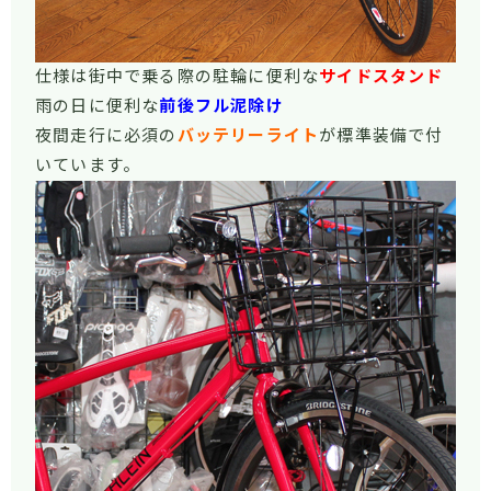
仕様は街中で乗る際の駐輪に便利な
サイドスタンド
雨の日に便利な
前後フル泥除け
夜間走行に必須の
バッテリーライト
が標準装備で付
いています。