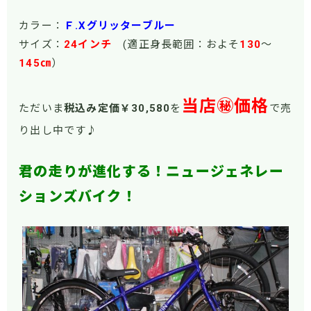
カラー：
Ｆ.Xグリッターブルー
サイズ：
24インチ
(適正身長範囲：およそ
130
～
145㎝
）
当店㊙価格
ただいま
税込み定価￥30,580
を
で売
り出し中です♪
君の走りが進化する！ニュージェネレー
ションズバイク！